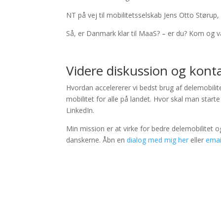
NT på vej til mobilitetsselskab Jens Otto Størup,
Så, er Danmark klar til MaaS? – er du? Kom og v
Videre diskussion og kont
Hvordan accelererer vi bedst brug af delemobilite
mobilitet for alle på landet. Hvor skal man start
LinkedIn.
Min mission er at virke for bedre delemobilitet o
danskerne. Åbn en
dialog med mig her
eller
email