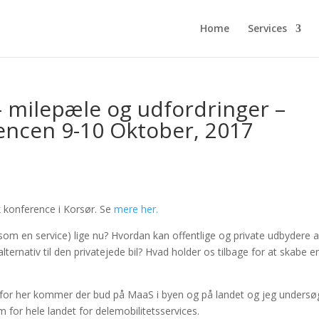
Home
Services
 – milepæle og udfordringer –
erencen 9-10 Oktober, 2017
ik konference i Korsør. Se
mere her.
om en service) lige nu? Hvordan kan offentlige og private udbydere a
alternativ til den privatejede bil? Hvad holder os tilbage for at skabe e
?
 for her kommer der bud på MaaS i byen og på landet og jeg undersø
m for hele landet for delemobilitetsservices.