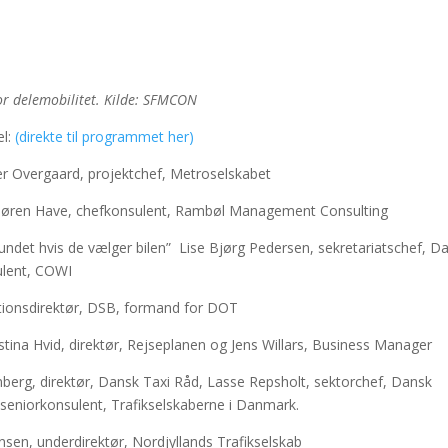
r delemobilitet. Kilde: SFMCON
el:
(direkte til programmet her)
er Overgaard, projektchef, Metroselskabet
 Søren Have, chefkonsulent, Rambøl Management Consulting
undet hvis de vælger bilen” Lise Bjørg Pedersen, sekretariatschef, D
sulent, COWI
tionsdirektør, DSB, formand for DOT
ristina Hvid, direktør, Rejseplanen og Jens Willars, Business Manager
berg, direktør, Dansk Taxi Råd, Lasse Repsholt, sektorchef, Dansk
iorkonsulent, Trafikselskaberne i Danmark.
rensen, underdirektør, Nordjyllands Trafikselskab