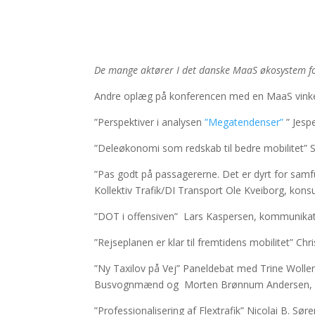
De mange aktører I det danske MaaS økosystem fo
Andre oplæg på konferencen med en MaaS vink
”Perspektiver i analysen
”Megatendenser”
” Jesp
”Deleøkonomi som redskab til bedre mobilitet”
”Pas godt på passagererne. Det er dyrt for samf
Kollektiv Trafik/DI Transport Ole Kveiborg, kon
”DOT i offensiven” Lars Kaspersen, kommunika
”Rejseplanen er klar til fremtidens mobilitet” Ch
”Ny Taxilov på Vej” Paneldebat med Trine Wollen
Busvognmænd og Morten Brønnum Andersen, sen
”Professionalisering af Flextrafik” Nicolai B. Sø