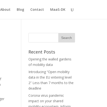
About
Blog
Contact
MaaS-DK
Recent Posts
Opening the walled gardens
of mobility data
Introducing “Open mobility
data in the EU entering level
f
2” Less than 7 months to the
n
deadline
Corona virus pandemic
ger
impact on your shared
mobility ecosystem. Inform