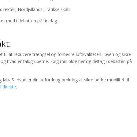
 direktør, Nordjyllands Trafikselskab
ær med i debatten på tirsdag.
akt:
t til at reducere trængsel og forbedre luftkvaliteten i byen og sikre
e og hvad er faldgruberne. Følg min blog her og deltag i debatten på
g MaaS. Hvad er din udfordring omkring at sikre bedre mobilitet til
 direkte
.