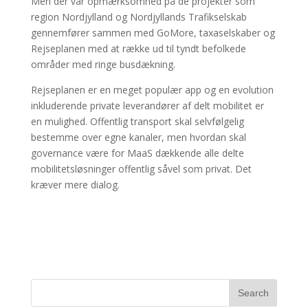
Men der var opmærksomhed på de projekter som
region Nordjylland og Nordjyllands Trafikselskab
gennemfører sammen med GoMore, taxaselskaber og
Rejseplanen med at række ud til tyndt befolkede
områder med ringe busdækning.
Rejseplanen er en meget populær app og en evolution
inkluderende private leverandører af delt mobilitet er
en mulighed. Offentlig transport skal selvfølgelig
bestemme over egne kanaler, men hvordan skal
governance være for MaaS dækkende alle delte
mobilitetsløsninger offentlig såvel som privat. Det
kræver mere dialog.