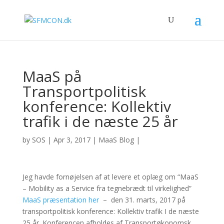
MaaS på
Transportpolitisk
konference: Kollektiv
trafik i de næste 25 år
by
SOS
|
Apr 3, 2017
|
MaaS Blog
|
Jeg havde fornøjelsen af at levere et oplæg om “MaaS
– Mobility as a Service fra tegnebrædt til virkelighed”
MaaS præsentation her
– den 31. marts, 2017 på
transportpolitisk konference: Kollektiv trafik I de næste
25 år. Konferencen afholdes af Transportøkonomsk